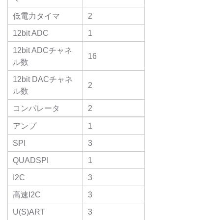
低電力タイマ
2
12bit ADC
1
12bit ADCチャネ
16
ル数
12bit DACチャネ
2
ル数
コンパレータ
2
アンプ
1
SPI
3
QUADSPI
1
I2C
3
高速I2C
3
U(S)ART
3