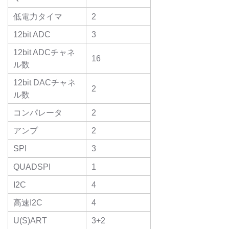
低電力タイマ
2
12bit ADC
3
12bit ADCチャネ
16
ル数
12bit DACチャネ
2
ル数
コンパレータ
2
アンプ
2
SPI
3
QUADSPI
1
I2C
4
高速I2C
4
U(S)ART
3+2