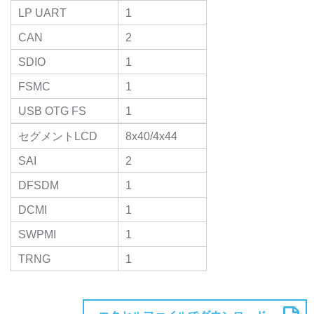
LP UART
1
CAN
2
SDIO
1
FSMC
1
USB OTG FS
1
セグメントLCD
8x40/4x44
SAI
2
DFSDM
1
DCMI
1
SWPMI
1
TRNG
1