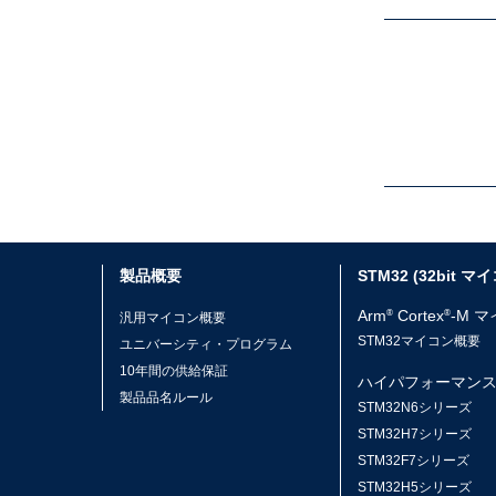
製品概要
STM32 (32bit マ
Arm
Cortex
-M 
®
®
汎用マイコン概要
STM32マイコン概要
ユニバーシティ・プログラム
10年間の供給保証
ハイパフォーマン
製品品名ルール
STM32N6シリーズ
STM32H7シリーズ
STM32F7シリーズ
STM32H5シリーズ