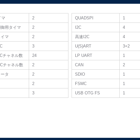
タイマ
2
QUADSPI
1
制御用タイマ
2
I2C
4
タイマ
2
高速I2C
4
DC
3
U(S)ART
3+2
 ADCチャネル数
24
LP UART
1
 DACチャネル数
2
CAN
2
レータ
2
SDIO
1
2
FSMC
1
3
USB OTG FS
1