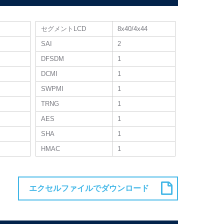
セグメントLCD
8x40/4x44
SAI
2
DFSDM
1
DCMI
1
SWPMI
1
TRNG
1
AES
1
SHA
1
HMAC
1