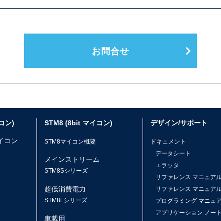
お問合せ
イコン)
STM8 (8bit マイコン)
デザイン/サポート
マイコン
STM8マイコン概要
ドキュメント
データシート
メインストリーム
エラッタ
ス
STM8Sシリーズ
リファレンス マニュア
超低消費電力
リファレンス マニュア
STM8Lシリーズ
プログラミング マニュ
アプリケーション ノー
車載用