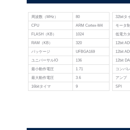
周波数（MHz）
80
32bit
CPU
ARM Cortex-M4
モータ
FLASH（KB）
1024
低電力
RAM（KB）
320
12bit A
パッケージ
UFBGA169
12bit
ユニバーサルIO
136
12bit
最小動作電圧
1.71
コンパ
最大動作電圧
3.6
アンプ
16bitタイマ
9
SPI