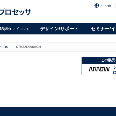
st.com
プロセッサ
M8
デザイン/サポート
セミナー/
(8bit マイコン)
2L4x6
STM32L4A6AGI6
この製品