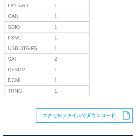
LP UART
1
CAN
1
SDIO
1
FSMC
1
USB OTG FS
1
SAI
2
DFSDM
1
DCMI
1
TRNG
1