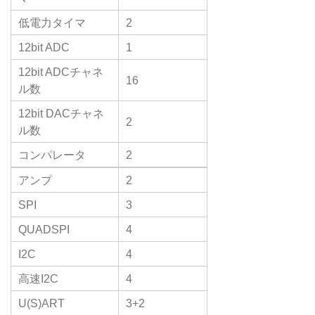
低電力タイマ
2
12bit ADC
1
12bit ADCチャネ
16
ル数
12bit DACチャネ
2
ル数
コンパレータ
2
アンプ
2
SPI
3
QUADSPI
4
I2C
4
高速I2C
4
U(S)ART
3+2