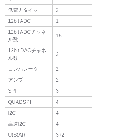
低電力タイマ
2
12bit ADC
1
12bit ADCチャネ
16
ル数
12bit DACチャネ
2
ル数
コンパレータ
2
アンプ
2
SPI
3
QUADSPI
4
I2C
4
高速I2C
4
U(S)ART
3+2