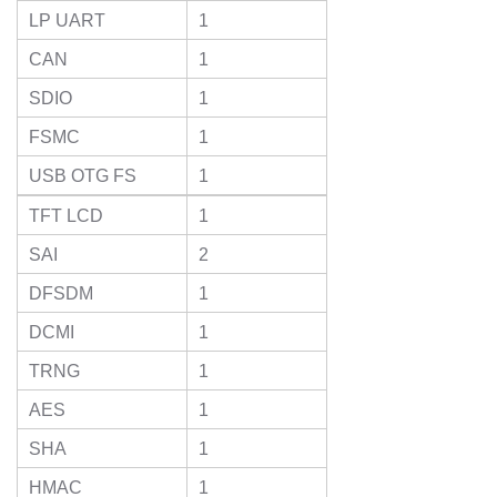
LP UART
1
CAN
1
SDIO
1
FSMC
1
USB OTG FS
1
TFT LCD
1
SAI
2
DFSDM
1
DCMI
1
TRNG
1
AES
1
SHA
1
HMAC
1