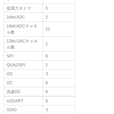
低電力タイマ
5
16bit ADC
2
16bit ADCチャネ
22
ル数
12bit DACチャネ
2
ル数
SPI
6
QUADSPI
2
I2S
3
I2C
6
高速I2C
6
U(S)ART
8
SDIO
3