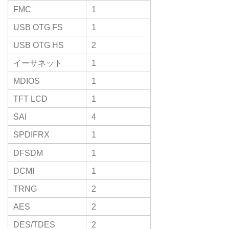
FMC
1
USB OTG FS
1
USB OTG HS
2
イーサネット
1
MDIOS
1
TFT LCD
1
SAI
4
SPDIFRX
1
DFSDM
1
DCMI
1
TRNG
2
AES
2
DES/TDES
2