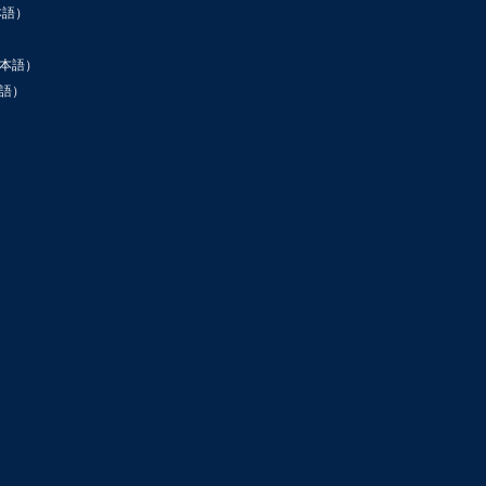
本語）
本語）
語）
ン