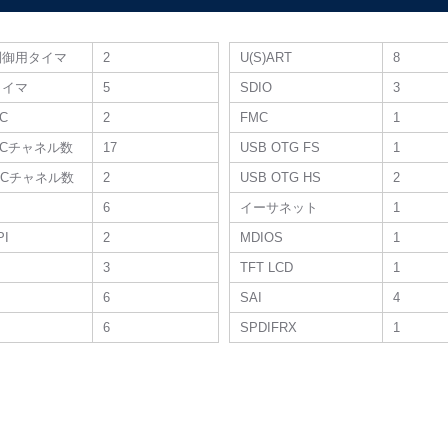
制御用タイマ
2
U(S)ART
8
タイマ
5
SDIO
3
DC
2
FMC
1
 ADCチャネル数
17
USB OTG FS
1
 DACチャネル数
2
USB OTG HS
2
6
イーサネット
1
PI
2
MDIOS
1
3
TFT LCD
1
6
SAI
4
6
SPDIFRX
1