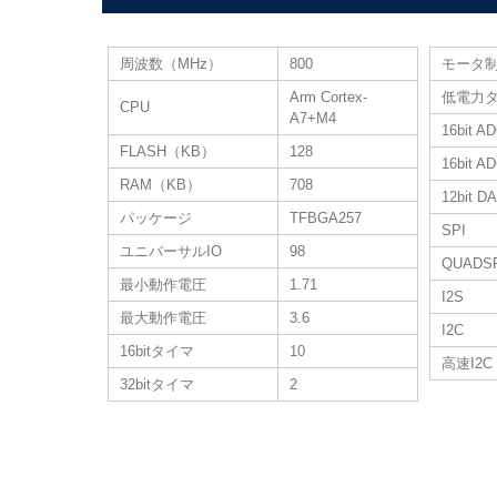
周波数（MHz）
800
モータ
Arm Cortex-
低電力
CPU
A7+M4
16bit A
FLASH（KB）
128
16bit
RAM（KB）
708
12bit
パッケージ
TFBGA257
SPI
ユニバーサルIO
98
QUADS
最小動作電圧
1.71
I2S
最大動作電圧
3.6
I2C
16bitタイマ
10
高速I2C
32bitタイマ
2