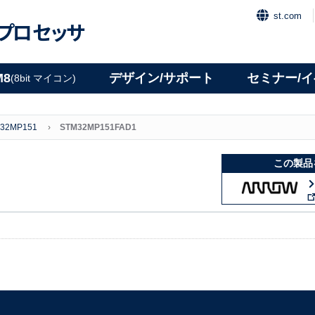
st.com
プロセッサ
M8
デザイン/サポート
セミナー/
(8bit マイコン)
32MP151
STM32MP151FAD1
この製品