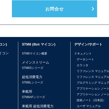
お問合せ
イコン)
STM8 (8bit マイコン)
デザイン/サポート
マイコン
STM8マイコン概要
ドキュメント
データシート
メインストリーム
エラッタ
ス
STM8Sシリーズ
リファレンス マニュア
超低消費電力
リファレンス マニュア
STM8Lシリーズ
プログラミング マニュ
アプリケーション ノー
車載用
アプリケーション ノー
STM8AFシリーズ
技術ノート（日本語）
車載用 超低消費電力
ユーザ マニュアル