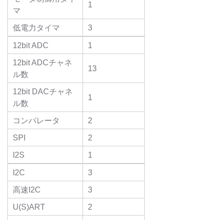
1
マ
低電力タイマ
3
12bit ADC
1
12bit ADCチャネ
13
ル数
12bit DACチャネ
1
ル数
コンパレータ
2
SPI
2
I2S
1
I2C
3
高速I2C
3
U(S)ART
2