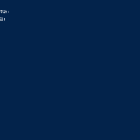
本語）
語）
ン