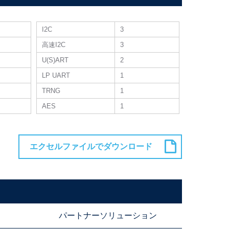
I2C
3
高速I2C
3
U(S)ART
2
LP UART
1
TRNG
1
AES
1
パートナーソリューション