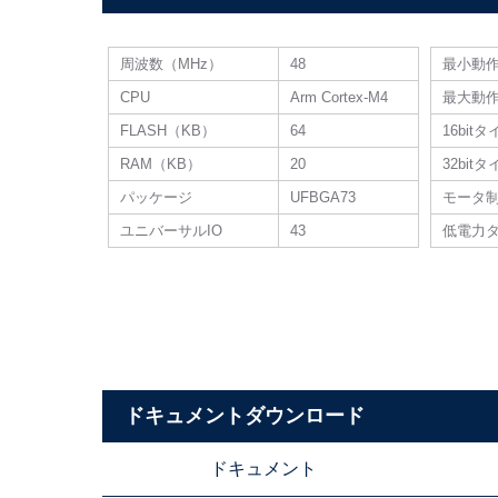
周波数（MHz）
48
最小動
CPU
Arm Cortex-M4
最大動
FLASH（KB）
64
16bit
RAM（KB）
20
32bit
パッケージ
UFBGA73
モータ
ユニバーサルIO
43
低電力
ドキュメントダウンロード
ドキュメント