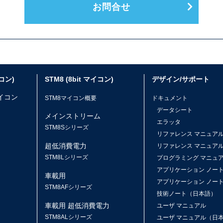
お問合せ
イコン)
STM8 (8bit マイコン)
デザイン/サポート
マイコン
STM8マイコン概要
ドキュメント
データシート
メインストリーム
エラッタ
ス
STM8Sシリーズ
リファレンス マニュア
超低消費電力
リファレンス マニュア
STM8Lシリーズ
プログラミング マニュ
アプリケーション ノー
車載用
アプリケーション ノー
STM8AFシリーズ
技術ノート（日本語）
車載用 超低消費電力
ユーザ マニュアル
STM8ALシリーズ
ユーザ マニュアル（日