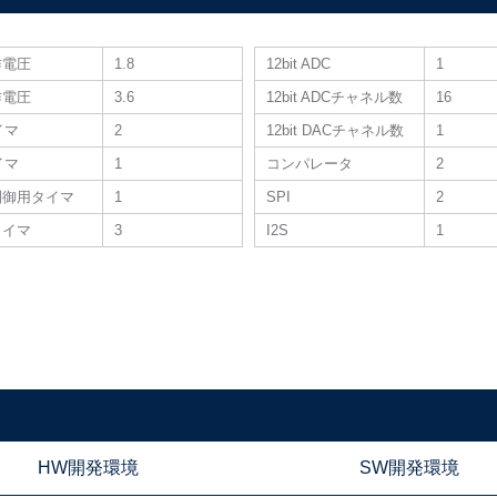
作電圧
1.8
12bit ADC
1
作電圧
3.6
12bit ADCチャネル数
16
タイマ
2
12bit DACチャネル数
1
タイマ
1
コンパレータ
2
制御用タイマ
1
SPI
2
タイマ
3
I2S
1
HW開発環境
SW開発環境