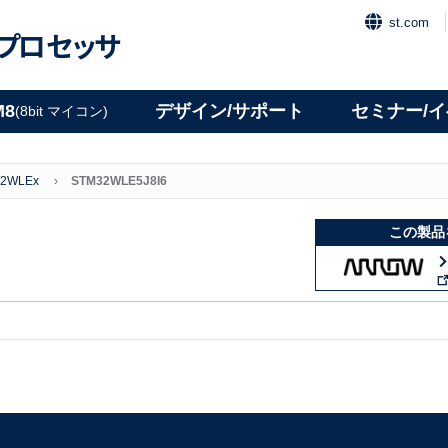
st.com
プロセッサ
M8
デザイン/サポート
セミナー/
(8bit マイコン)
2WLEx
STM32WLE5J8I6
この製品