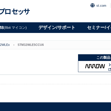
st.com
プロセッサ
M8
デザイン/サポート
セミナー/
(8bit マイコン)
2WLEx
STM32WLE5CCU6
この製品