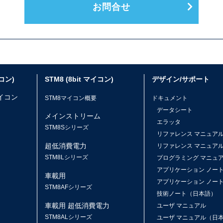
お問合せ
イコン)
STM8 (8bit マイコン)
デザイン/サポート
マイコン
STM8マイコン概要
ドキュメント
データシート
メインストリーム
エラッタ
ス
STM8Sシリーズ
リファレンス マニュア
超低消費電力
リファレンス マニュア
STM8Lシリーズ
プログラミング マニュ
アプリケーション ノー
車載用
アプリケーション ノー
STM8AFシリーズ
技術ノート（日本語）
車載用 超低消費電力
ユーザ マニュアル
STM8ALシリーズ
ユーザ マニュアル（日