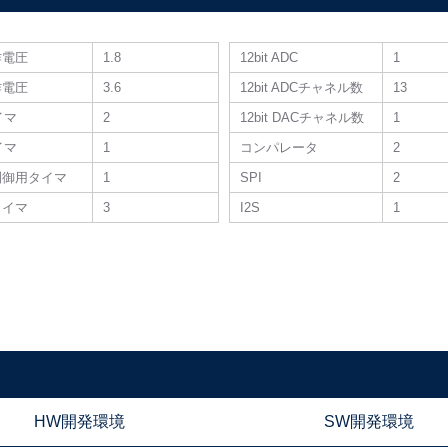
作電圧
1.8
12bit ADC
1
作電圧
3.6
12bit ADCチャネル数
13
タイマ
2
12bit DACチャネル数
1
タイマ
1
コンパレータ
2
制御用タイマ
1
SPI
2
タイマ
3
I2S
1
HW開発環境
SW開発環境