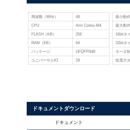
周波数（MHz）
48
最小動
CPU
Arm Cortex-M4
最大動
FLASH（KB）
256
16bit
RAM（KB）
64
32bit
パッケージ
UFQFPN48
モータ
ユニバーサルIO
29
低電力
ドキュメントダウンロード
ドキュメント