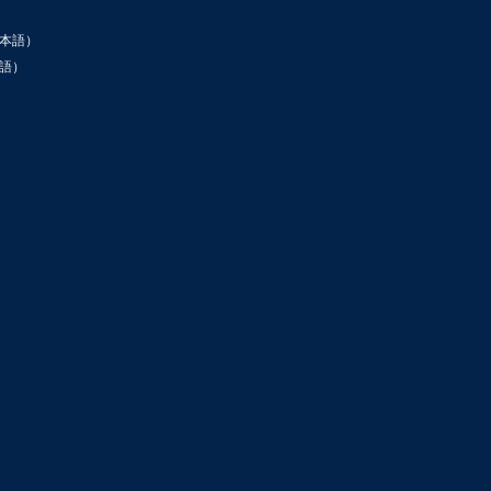
本語）
語）
ン