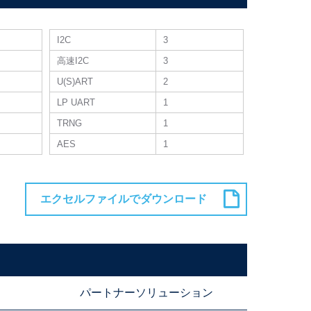
I2C
3
高速I2C
3
U(S)ART
2
LP UART
1
TRNG
1
AES
1
パートナーソリューション