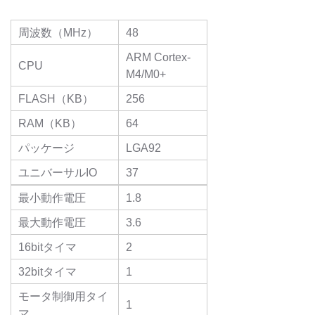
周波数（MHz）
48
ARM Cortex-
CPU
M4/M0+
FLASH（KB）
256
RAM（KB）
64
パッケージ
LGA92
ユニバーサルIO
37
最小動作電圧
1.8
最大動作電圧
3.6
16bitタイマ
2
32bitタイマ
1
モータ制御用タイ
1
マ