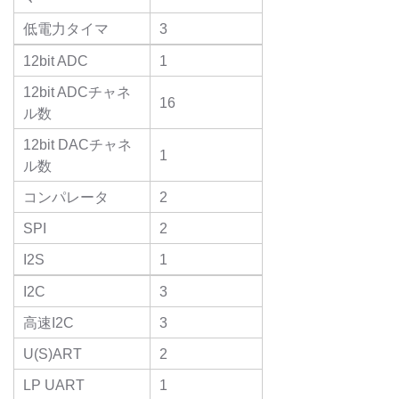
低電力タイマ
3
12bit ADC
1
12bit ADCチャネ
16
ル数
12bit DACチャネ
1
ル数
コンパレータ
2
SPI
2
I2S
1
I2C
3
高速I2C
3
U(S)ART
2
LP UART
1