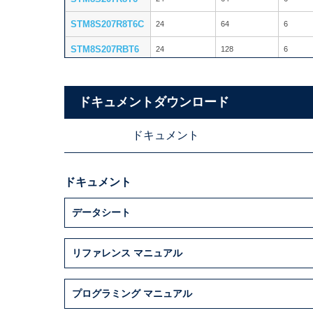
STM8S207R8T6C
24
64
6
STM8S207RBT6
24
128
6
STM8S207RBT6C
24
128
6
STM8S207S6T6
ドキュメントダウンロード
24
32
6
STM8S207S8T6
24
64
6
ドキュメント
STM8S207SBT6
24
128
6
STM8S208C6T6
24
32
6
ドキュメント
STM8S208C8T6
24
64
6
データシート
STM8S208CBT6
24
128
6
STM8S208MBT6
24
128
6
リファレンス マニュアル
STM8S208R8T6
24
64
6
プログラミング マニュアル
STM8S208RBT6
24
128
6