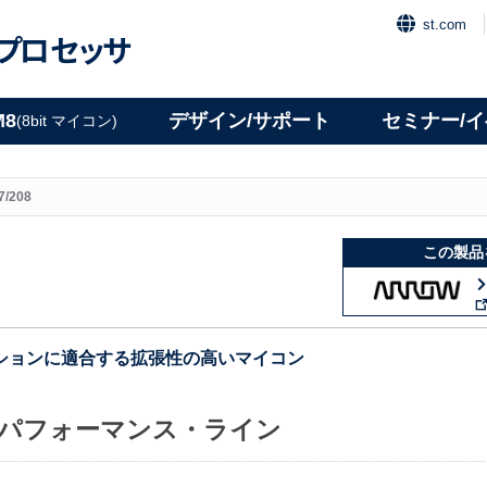
st.com
プロセッサ
M8
デザイン/サポート
セミナー/
(8bit マイコン)
7/208
この製品
ションに適合する拡張性の高いマイコン
パフォーマンス・ライン