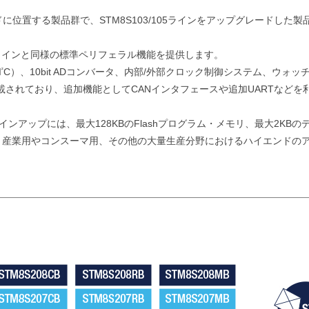
エンドに位置する製品群で、STM8S103/105ラインをアップグレードした製
105ラインと同様の標準ペリフェラル機能を提供します。
I
C）、10bit ADコンバータ、内部/外部クロック制御システム、ウォッ
²
されており、追加機能としてCANインタフェースや追加UARTなどを
ンアップには、最大128KBのFlashプログラム・メモリ、最大2KBの
す。 産業用やコンスーマ用、その他の大量生産分野におけるハイエンドの