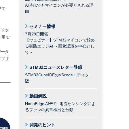
AI時代でもマイコンが必要とされる理
品で
由
セミナー情報
チドッ
7月28日開催
利用で
【ウェビナー】STM32マイコンで始め
る実践エッジAI ～画像認識を中心とし
データ
て～
アプリ
STM32ニュースレター登録
STM32CubeIDEのVScodeエディタ
版！
動画解説
NanoEdge AIデモ: 電流センシングによ
るファンの異常検出と分類
開発のヒント