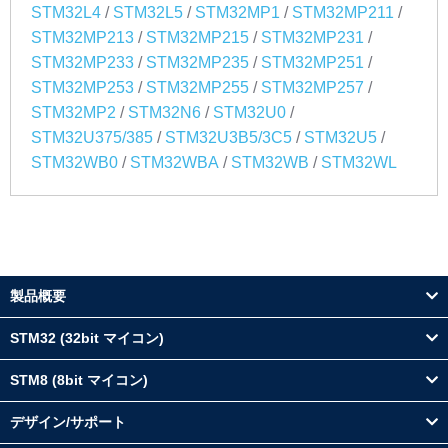
/
/
/
/
STM32L4
STM32L5
STM32MP1
STM32MP211
/
/
/
STM32MP213
STM32MP215
STM32MP231
/
/
/
STM32MP233
STM32MP235
STM32MP251
/
/
/
STM32MP253
STM32MP255
STM32MP257
/
/
/
STM32MP2
STM32N6
STM32U0
/
/
/
STM32U375/385
STM32U3B5/3C5
STM32U5
/
/
/
STM32WB0
STM32WBA
STM32WB
STM32WL
製品概要
STM32 (32bit マイコン)
STM8 (8bit マイコン)
デザイン/サポート