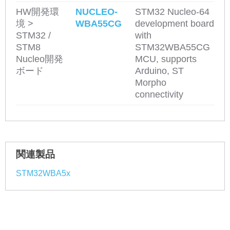
HW開発環
NUCLEO-
STM32 Nucleo-64
境 >
WBA55CG
development board
STM32 /
with
STM8
STM32WBA55CG
Nucleo開発
MCU, supports
ボード
Arduino, ST
Morpho
connectivity
関連製品
STM32WBA5x