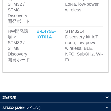
STM32 /
LoRa, low-power
STM8
wireless
Discovery
開発ボード
HW開発環
B-L475E-
STM32L4
境 >
IOT01A
Discovery kit IoT
STM32 /
node, low-power
STM8
wireless, BLE,
Discovery
NFC, SubGHz, Wi-
開発ボード
Fi
製品概要
STM32 (32bit マイコン)