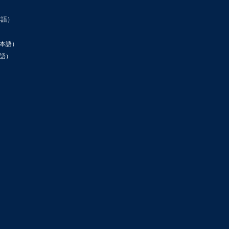
本語）
本語）
語）
ン