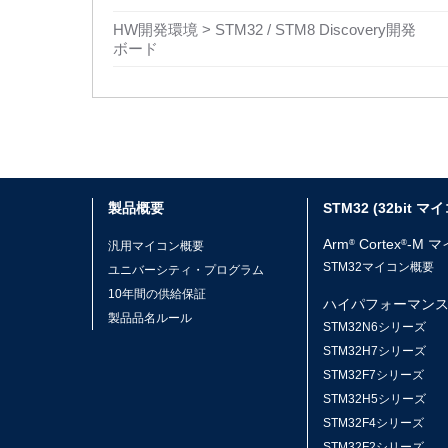
HW開発環境 > STM32 / STM8 Discovery開発
ボード
製品概要
STM32 (32bit マ
Arm
Cortex
-M 
®
®
汎用マイコン概要
STM32マイコン概要
ユニバーシティ・プログラム
10年間の供給保証
ハイパフォーマン
製品品名ルール
STM32N6シリーズ
STM32H7シリーズ
STM32F7シリーズ
STM32H5シリーズ
STM32F4シリーズ
STM32F2シリーズ