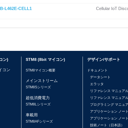
B-L462E-CELL1
Cellular IoT Di
イコン)
STM8 (8bit マイコン)
デザイン/サポート
マイコン
STM8マイコン概要
ドキュメント
データシート
メインストリーム
エラッタ
ス
STM8Sシリーズ
リファレンス マニュア
超低消費電力
リファレンス マニュア
STM8Lシリーズ
プログラミング マニュ
アプリケーション ノー
車載用
アプリケーション ノー
STM8AFシリーズ
技術ノート（日本語）