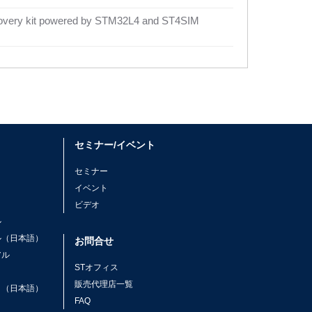
scovery kit powered by STM32L4 and ST4SIM
セミナー/イベント
セミナー
イベント
ビデオ
ル
ル（日本語）
お問合せ
アル
STオフィス
ト
販売代理店一覧
ト（日本語）
FAQ