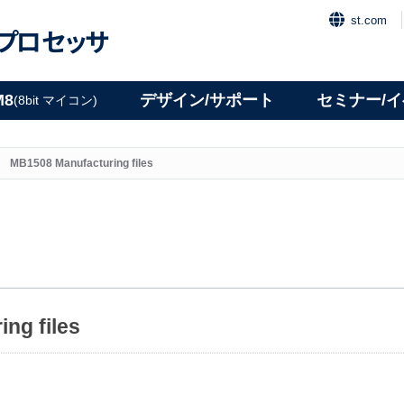
st.com
プロセッサ
M8
デザイン/サポート
セミナー/
(8bit マイコン)
MB1508 Manufacturing files
ng files