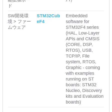
能拡張ボー
バ）
ド
SW開発環
STM32Cub
Embedded
境 > ファー
eF4
software for
ムウェア
STM32F4 series
(HAL, Low-Layer
APIs and CMSIS
(CORE, DSP,
RTOS), USB,
TCP/IP, File
system, RTOS,
Graphic - coming
with examples
running on ST
boards: STM32
Nucleo, Discovery
kits and Evaluation
boards)