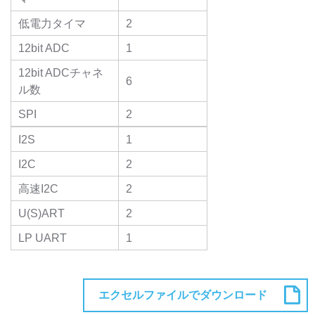
低電力タイマ
2
12bit ADC
1
12bit ADCチャネ
6
ル数
SPI
2
I2S
1
I2C
2
高速I2C
2
U(S)ART
2
LP UART
1