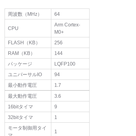
周波数（MHz）
64
Arm Cortex-
CPU
M0+
FLASH（KB）
256
RAM（KB）
144
パッケージ
LQFP100
ユニバーサルIO
94
最小動作電圧
1.7
最大動作電圧
3.6
16bitタイマ
9
32bitタイマ
1
モータ制御用タイ
1
マ