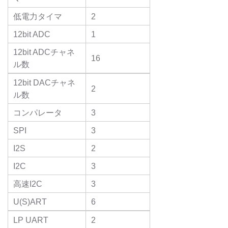
低電力タイマ
2
12bit ADC
1
12bit ADCチャネ
16
ル数
12bit DACチャネ
2
ル数
コンパレータ
3
SPI
3
I2S
2
I2C
3
高速I2C
3
U(S)ART
6
LP UART
2