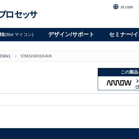
st.com
プロセッサ
M8
デザイン/サポート
セミナー/
(8bit マイコン)
2G0x1
STM32G031K4U6
この製品