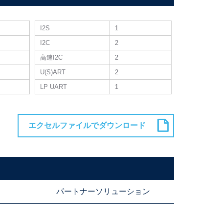
I2S
1
I2C
2
高速I2C
2
U(S)ART
2
LP UART
1
パートナーソリューション