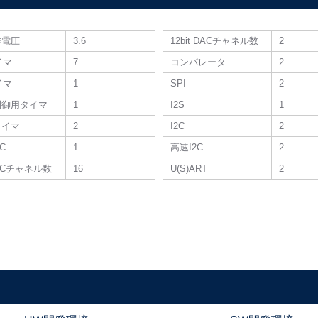
作電圧
3.6
12bit DACチャネル数
2
タイマ
7
コンパレータ
2
タイマ
1
SPI
2
制御用タイマ
1
I2S
1
タイマ
2
I2C
2
DC
1
高速I2C
2
 ADCチャネル数
16
U(S)ART
2