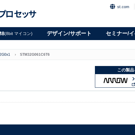
st.com
プロセッサ
M8
デザイン/サポート
セミナー/
(8bit マイコン)
2G0x1
STM32G061C6T6
この製品