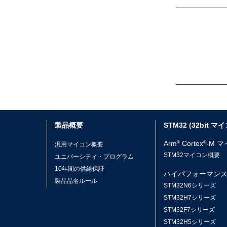
製品概要
STM32 (32bit マ
Arm
Cortex
-M 
®
®
汎用マイコン概要
STM32マイコン概要
ユニバーシティ・プログラム
10年間の供給保証
ハイパフォーマン
製品品名ルール
STM32N6シリーズ
STM32H7シリーズ
STM32F7シリーズ
STM32H5シリーズ