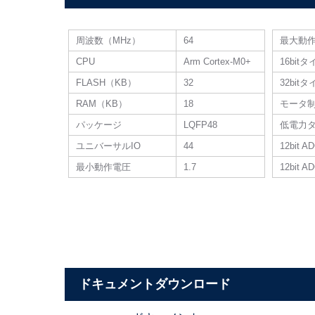
周波数（MHz）
64
最大動
CPU
Arm Cortex-M0+
16bit
FLASH（KB）
32
32bit
RAM（KB）
18
モータ
パッケージ
LQFP48
低電力
ユニバーサルIO
44
12bit A
最小動作電圧
1.7
12bit
ドキュメントダウンロード