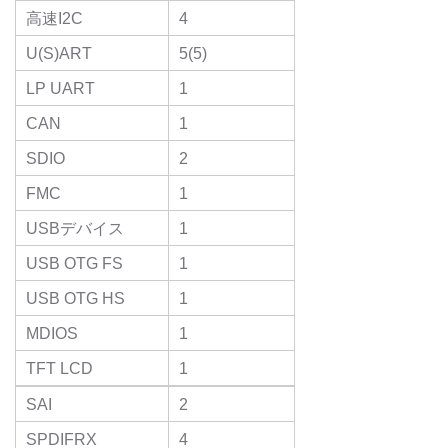
高速I2C
4
U(S)ART
5(5)
LP UART
1
CAN
1
SDIO
2
FMC
1
USBデバイス
1
USB OTG FS
1
USB OTG HS
1
MDIOS
1
TFT LCD
1
SAI
2
SPDIFRX
4