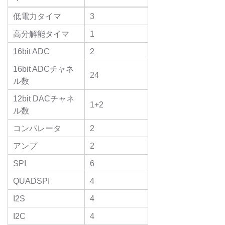
低電力タイマ
3
高分解能タイマ
1
16bit ADC
2
16bit ADCチャネ
24
ル数
12bit DACチャネ
1+2
ル数
コンパレータ
2
アンプ
2
SPI
6
QUADSPI
4
I2S
4
I2C
4