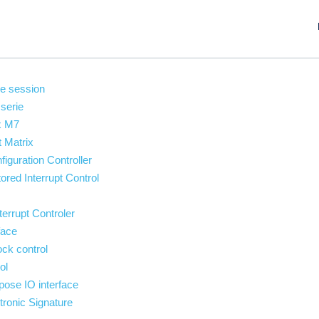
me session
 serie
x M7
 Matrix
guration Controller
red Interrupt Control
errupt Controler
face
ck control
ol
ose IO interface
ronic Signature