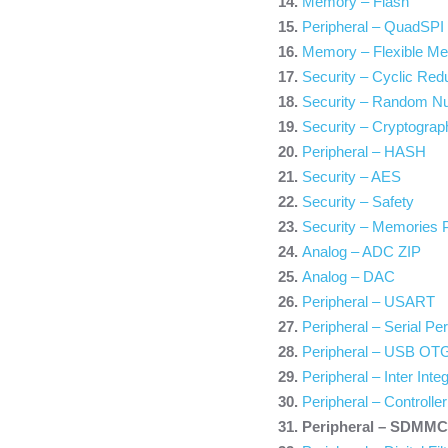
Memory – Flash
Peripheral – QuadSPI
Memory – Flexible Me
Security – Cyclic Re
Security – Random N
Security – Cryptograp
Peripheral – HASH
Security – AES
Security – Safety
Security – Memories P
Analog – ADC ZIP
Analog – DAC
Peripheral – USART
Peripheral – Serial Per
Peripheral – USB OT
Peripheral – Inter Inte
Peripheral – Controll
Peripheral – SDMMC 