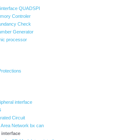
 interface QUADSPI
mory Controler
dundancy Check
umber Generator
hic processor
rotections
ipheral interface
G
grated Circuit
er Area Network bx can
interface