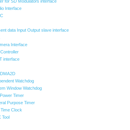
lter for SD Modulators interface
io Interface
EC
nt data Input Output slave interface
X
amera Interface
Controller
 interface
T DMA2D
endent Watchdog
em Window Watchdog
Power Timer
al Purpose Timer
Time Clock
 Tool