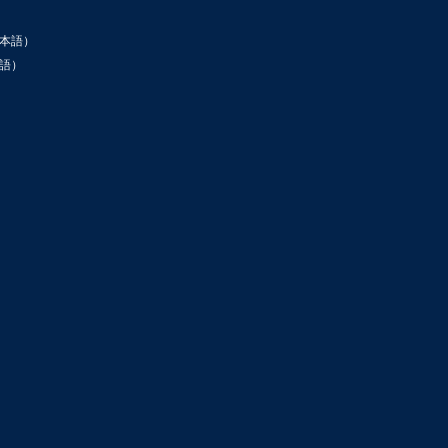
本語）
語）
ン