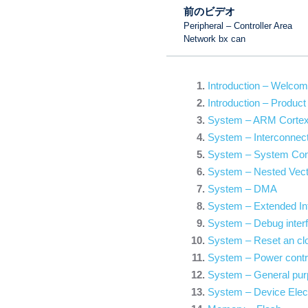
前のビデオ
Peripheral – Controller Area
Network bx can
Introduction – Welco
Introduction – Product
System – ARM Corte
System – Interconnect
System – System Confi
System – Nested Vecto
System – DMA
System – Extended Int
System – Debug inter
System – Reset an clo
System – Power contr
System – General purp
System – Device Elect