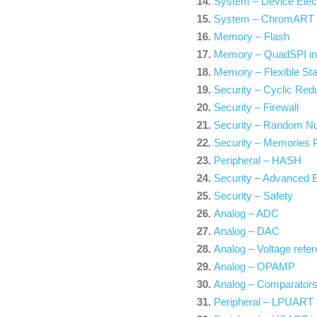
System – Device Elect
System – ChromAR
Memory – Flash
Memory – QuadSPI in
Memory – Flexible Sta
Security – Cyclic Re
Security – Firewall
Security – Random N
Security – Memories P
Peripheral – HASH
Security – Advanced 
Security – Safety
Analog – ADC
Analog – DAC
Analog – Voltage refer
Analog – OPAMP
Analog – Comparator
Peripheral – LPUART i