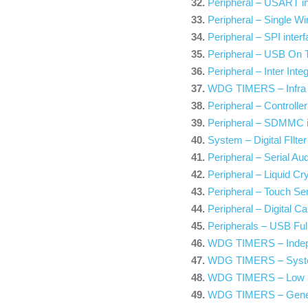
Peripheral – USART in
Peripheral – Single Wi
Peripheral – SPI inter
Peripheral – USB On T
Peripheral – Inter Inte
WDG TIMERS – Infra 
Peripheral – Controlle
Peripheral – SDMMC i
System – Digital FIlte
Peripheral – Serial Aud
Peripheral – Liquid Cry
Peripheral – Touch Sen
Peripheral – Digital C
Peripherals – USB Ful
WDG TIMERS – Indep
WDG TIMERS – Syst
WDG TIMERS – Low 
WDG TIMERS – Gener