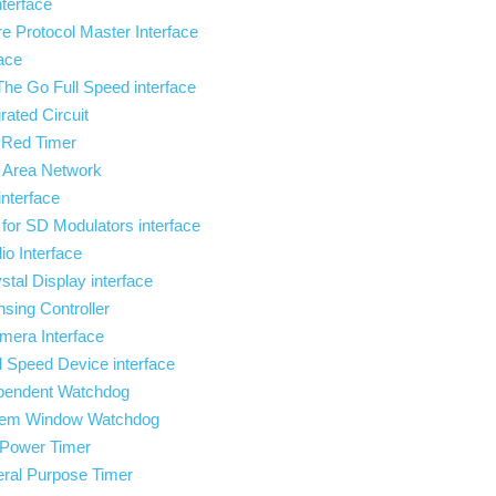
terface
re Protocol Master Interface
face
he Go Full Speed interface
grated Circuit
Red Timer
r Area Network
nterface
r for SD Modulators interface
io Interface
stal Display interface
sing Controller
amera Interface
l Speed Device interface
endent Watchdog
em Window Watchdog
Power Timer
al Purpose Timer