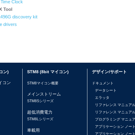
Time Clock
X Tool
96G discovery kit
 drivers
イコン)
STM8 (8bit マイコン)
デザイン/サポート
マイコン
STM8マイコン概要
ドキュメント
データシート
メインストリーム
エラッタ
ス
STM8Sシリーズ
リファレンス マニュア
超低消費電力
リファレンス マニュア
STM8Lシリーズ
プログラミング マニュ
アプリケーション ノー
車載用
アプリケーション ノー