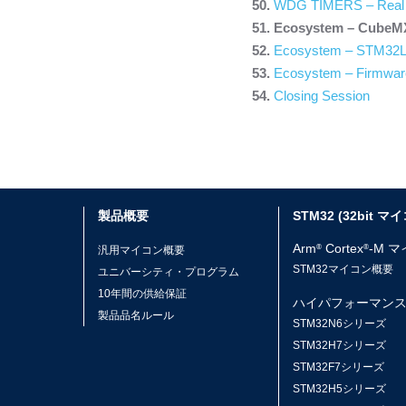
WDG TIMERS – Real 
Ecosystem – CubeM
Ecosystem – STM32L4
Ecosystem – Firmware
Closing Session
製品概要
STM32 (32bit マ
Arm
Cortex
-M 
®
®
汎用マイコン概要
STM32マイコン概要
ユニバーシティ・プログラム
10年間の供給保証
ハイパフォーマン
製品品名ルール
STM32N6シリーズ
STM32H7シリーズ
STM32F7シリーズ
STM32H5シリーズ