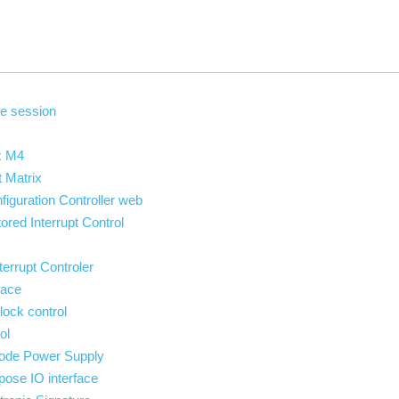
me session
x M4
 Matrix
iguration Controller web
red Interrupt Control
errupt Controler
face
ock control
ol
ode Power Supply
ose IO interface