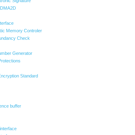
ronic Signature
T DMA2D
terface
tic Memory Controler
dundancy Check
umber Generator
rotections
Encryption Standard
ence buffer
s
nterface