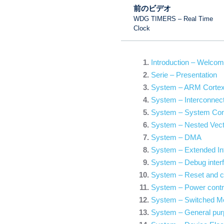
前のビデオ
WDG TIMERS – Real Time
Clock
Introduction – Welco
Serie – Presentation
System – ARM Corte
System – Interconnect
System – System Conf
System – Nested Vecto
System – DMA
System – Extended Int
System – Debug inter
System – Reset and cl
System – Power contr
System – Switched M
System – General purp