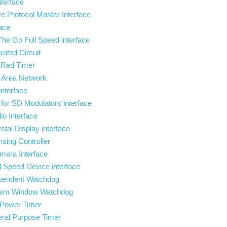
terface
re Protocol Master Interface
face
he Go Full Speed interface
grated Circuit
Red Timer
r Area Network
nterface
r for SD Modulators interface
io Interface
stal Display interface
sing Controller
amera Interface
l Speed Device interface
endent Watchdog
em Window Watchdog
Power Timer
al Purpose Timer