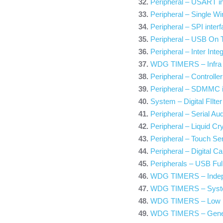
Peripheral – USART in
Peripheral – Single Wi
Peripheral – SPI inter
Peripheral – USB On T
Peripheral – Inter Inte
WDG TIMERS – Infra 
Peripheral – Controlle
Peripheral – SDMMC i
System – Digital FIlte
Peripheral – Serial Aud
Peripheral – Liquid Cry
Peripheral – Touch Sen
Peripheral – Digital C
Peripherals – USB Ful
WDG TIMERS – Indep
WDG TIMERS – Syst
WDG TIMERS – Low 
WDG TIMERS – Gener