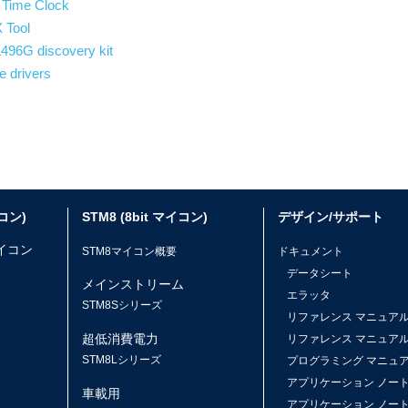
Time Clock
 Tool
96G discovery kit
 drivers
イコン)
STM8 (8bit マイコン)
デザイン/サポート
マイコン
STM8マイコン概要
ドキュメント
データシート
メインストリーム
エラッタ
ス
STM8Sシリーズ
リファレンス マニュア
超低消費電力
リファレンス マニュア
STM8Lシリーズ
プログラミング マニュ
アプリケーション ノー
車載用
アプリケーション ノー