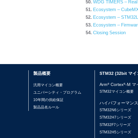
WDG TIMERS – Real 
Ecosystem – CubeMX
Ecosystem – STM32L4
Ecosystem – Firmware
Closing Session
製品概要
STM32 (32bit マ
Arm
Cortex
-M 
®
®
汎用マイコン概要
STM32マイコン概要
ユニバーシティ・プログラム
10年間の供給保証
ハイパフォーマン
製品品名ルール
STM32N6シリーズ
STM32H7シリーズ
STM32F7シリーズ
STM32H5シリーズ