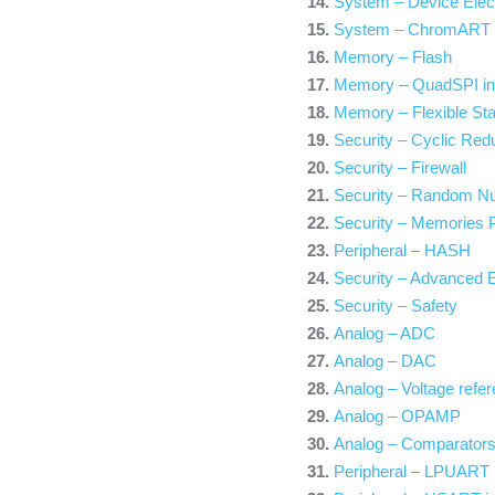
System – Device Elect
System – ChromAR
Memory – Flash
Memory – QuadSPI in
Memory – Flexible Sta
Security – Cyclic Re
Security – Firewall
Security – Random N
Security – Memories P
Peripheral – HASH
Security – Advanced 
Security – Safety
Analog – ADC
Analog – DAC
Analog – Voltage refer
Analog – OPAMP
Analog – Comparator
Peripheral – LPUART i