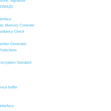
ronic Signature
T DMA2D
terface
tic Memory Controler
dundancy Check
umber Generator
rotections
Encryption Standard
ence buffer
s
nterface