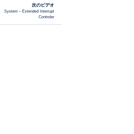
次のビデオ
System – Extended Interrupt
Controler