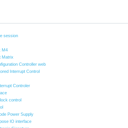
me session
x M4
 Matrix
iguration Controller web
red Interrupt Control
errupt Controler
face
ock control
ol
ode Power Supply
ose IO interface