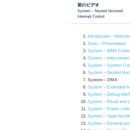
前のビデオ
System – Nested Vectored
Interrupt Control
Introduction – Welco
Serie – Presentation
System – ARM Corte
System – Interconnect
System – System Conf
System – Nested Vecto
System – DMA
System – Extended Int
System – Debug inter
System – Reset and cl
System – Power contr
System – Switched M
System – General purp