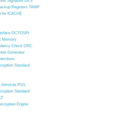
onic Signature DES
ackup Registers TAMP
Cache ICACHE
H
nterface OCTOSPI
ic Memory
undancy Check CRC
ber Generator
otections
cryption Standard
ty Services RSS
cryption Standard
RZ
ecryption Engine