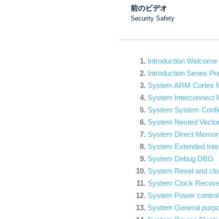
前のビデオ
Security Safety
Introduction Welcome
Introduction Series Pr
System ARM Cortex 
System Interconnect 
System System Config
System Nested Vector
System Direct Mem
System Extended Inter
System Debug DBG
System Reset and clo
System Clock Recov
System Power contro
System General purpo