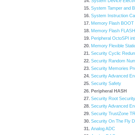
System Device Electr
System Tamper and B
System Instruction 
Memory Flash BOOT
Memory Flash FLAS
Peripheral OctoSPI i
Memory Flexible Stat
Security Cyclic Red
Security Random Num
Security Memories Pr
Security Advanced En
Security Safety
Peripheral HASH
Security Root Securi
Security Advanced En
Security TrustZone T
Security On The Fly D
Analog ADC