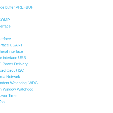
ence buffer VREFBUF
 COMP
erface
terface
terface USART
heral interface
e interface USB
C Power Delivery
ated Circuit I2C
 Area Network
ndent Watchdog IWDG
 Window Watchdog
wer Timer
ool