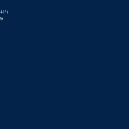
本語）
語）
ン