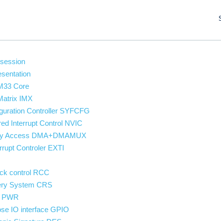
 session
esentation
M33 Core
Matrix IMX
uration Controller SYFCFG
ed Interrupt Control NVIC
ory Access DMA+DMAMUX
rupt Controler EXTI
ck control RCC
ery System CRS
l PWR
se IO interface GPIO