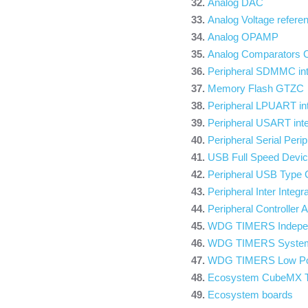
Analog DAC
Analog Voltage refer
Analog OPAMP
Analog Comparators
Peripheral SDMMC int
Memory Flash GTZC
Peripheral LPUART in
Peripheral USART in
Peripheral Serial Perip
USB Full Speed Devic
Peripheral USB Type 
Peripheral Inter Integr
Peripheral Controller
WDG TIMERS Indepe
WDG TIMERS System
WDG TIMERS Low Po
Ecosystem CubeMX T
Ecosystem boards