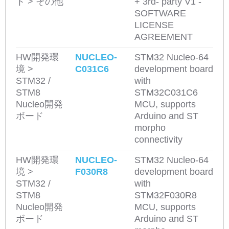
ト > その他
+ 3rd- party V1 -
SOFTWARE
LICENSE
AGREEMENT
HW開発環
NUCLEO-
STM32 Nucleo-64
境 >
C031C6
development board
STM32 /
with
STM8
STM32C031C6
Nucleo開発
MCU, supports
ボード
Arduino and ST
morpho
connectivity
HW開発環
NUCLEO-
STM32 Nucleo-64
境 >
F030R8
development board
STM32 /
with
STM8
STM32F030R8
Nucleo開発
MCU, supports
ボード
Arduino and ST