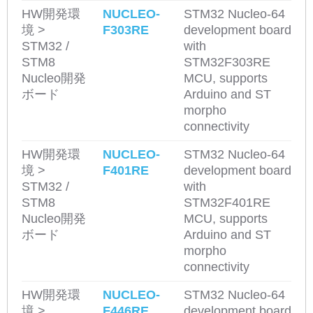
HW開発環
NUCLEO-
STM32 Nucleo-64
境 >
F303RE
development board
STM32 /
with
STM8
STM32F303RE
Nucleo開発
MCU, supports
ボード
Arduino and ST
morpho
connectivity
HW開発環
NUCLEO-
STM32 Nucleo-64
境 >
F401RE
development board
STM32 /
with
STM8
STM32F401RE
Nucleo開発
MCU, supports
ボード
Arduino and ST
morpho
connectivity
HW開発環
NUCLEO-
STM32 Nucleo-64
境 >
F446RE
development board