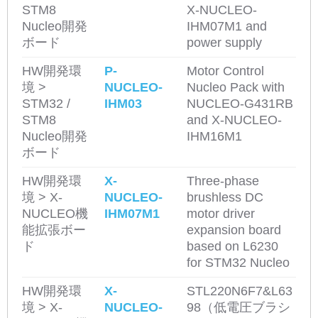
STM8
X-NUCLEO-
Nucleo開発
IHM07M1 and
ボード
power supply
HW開発環
P-
Motor Control
境 >
NUCLEO-
Nucleo Pack with
STM32 /
IHM03
NUCLEO-G431RB
STM8
and X-NUCLEO-
Nucleo開発
IHM16M1
ボード
HW開発環
X-
Three-phase
境 > X-
NUCLEO-
brushless DC
NUCLEO機
IHM07M1
motor driver
能拡張ボー
expansion board
ド
based on L6230
for STM32 Nucleo
HW開発環
X-
STL220N6F7&L63
境 > X-
NUCLEO-
98（低電圧ブラシ