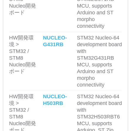
Nucleo開発
MCU, supports
ボード
Arduino and ST
morpho
connectivity
HW開発環
NUCLEO-
STM32 Nucleo-64
境 >
G431RB
development board
STM32 /
with
STM8
STM32G431RB
Nucleo開発
MCU, supports
ボード
Arduino and ST
morpho
connectivity
HW開発環
NUCLEO-
STM32 Nucleo-64
境 >
H503RB
development board
STM32 /
with
STM8
STM32H503RBT6
Nucleo開発
MCU, supports
ボード
Arduino, ST Zio