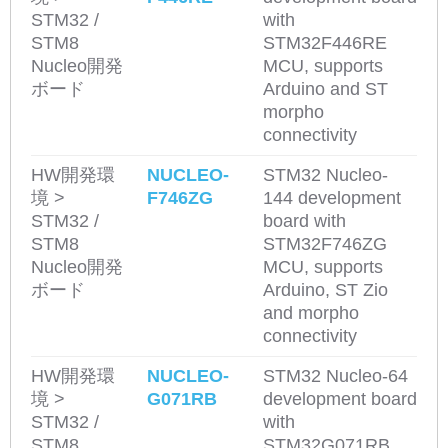
STM32 /
with
STM8
STM32F446RE
Nucleo開発
MCU, supports
ボード
Arduino and ST
morpho
connectivity
HW開発環
NUCLEO-
STM32 Nucleo-
境 >
F746ZG
144 development
STM32 /
board with
STM8
STM32F746ZG
Nucleo開発
MCU, supports
ボード
Arduino, ST Zio
and morpho
connectivity
HW開発環
NUCLEO-
STM32 Nucleo-64
境 >
G071RB
development board
STM32 /
with
STM8
STM32G071RB