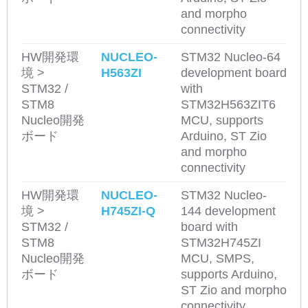
and morpho
connectivity
HW開発環
NUCLEO-
STM32 Nucleo-64
境 >
H563ZI
development board
STM32 /
with
STM8
STM32H563ZIT6
Nucleo開発
MCU, supports
ボード
Arduino, ST Zio
and morpho
connectivity
HW開発環
NUCLEO-
STM32 Nucleo-
境 >
H745ZI-Q
144 development
STM32 /
board with
STM8
STM32H745ZI
Nucleo開発
MCU, SMPS,
ボード
supports Arduino,
ST Zio and morpho
connectivity