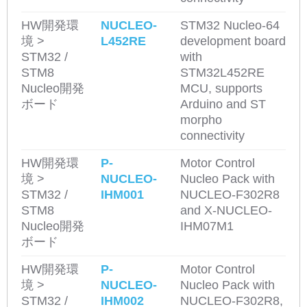
HW開発環
NUCLEO-
STM32 Nucleo-64
境 >
L452RE
development board
STM32 /
with
STM8
STM32L452RE
Nucleo開発
MCU, supports
ボード
Arduino and ST
morpho
connectivity
HW開発環
P-
Motor Control
境 >
NUCLEO-
Nucleo Pack with
STM32 /
IHM001
NUCLEO-F302R8
STM8
and X-NUCLEO-
Nucleo開発
IHM07M1
ボード
HW開発環
P-
Motor Control
境 >
NUCLEO-
Nucleo Pack with
STM32 /
IHM002
NUCLEO-F302R8,