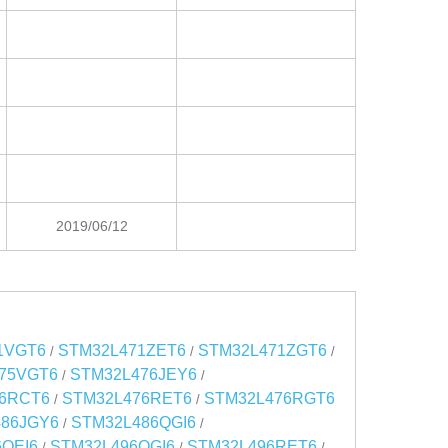
2019/06/12
1VGT6
STM32L471ZET6
STM32L471ZGT6
/
/
/
75VGT6
STM32L476JEY6
/
/
6RCT6
STM32L476RET6
STM32L476RGT6
/
/
86JGY6
STM32L486QGI6
/
/
QEI6
STM32L496QGI6
STM32L496RET6
/
/
/