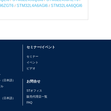
96ZGT6
STM32L4A6AGI6
STM32L4A6QGI6
/
/
セミナー/イベント
セミナー
イベント
ビデオ
ル
ル（日本語）
お問合せ
アル
STオフィス
ト
販売代理店一覧
ト（日本語）
FAQ