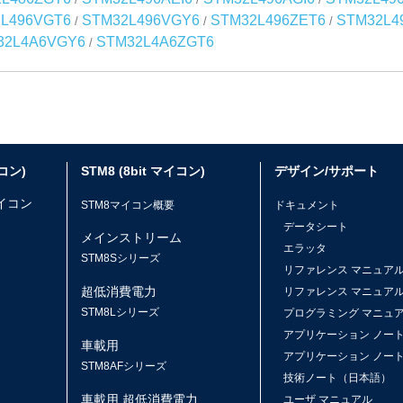
L496VGT6
STM32L496VGY6
STM32L496ZET6
STM32L4
/
/
/
32L4A6VGY6
STM32L4A6ZGT6
/
イコン)
STM8 (8bit マイコン)
デザイン/サポート
マイコン
STM8マイコン概要
ドキュメント
データシート
メインストリーム
エラッタ
ス
STM8Sシリーズ
リファレンス マニュア
超低消費電力
リファレンス マニュア
STM8Lシリーズ
プログラミング マニュ
アプリケーション ノー
車載用
アプリケーション ノー
STM8AFシリーズ
技術ノート（日本語）
車載用 超低消費電力
ユーザ マニュアル