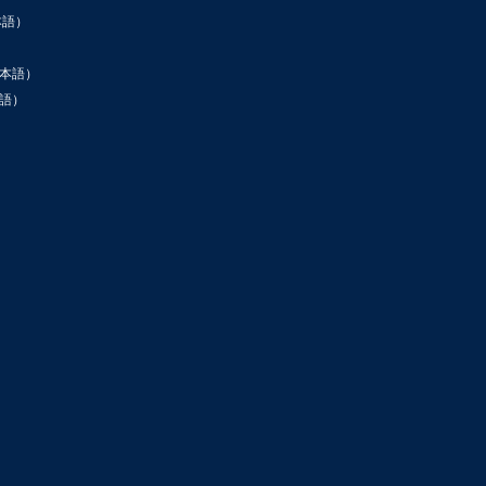
本語）
本語）
語）
ン