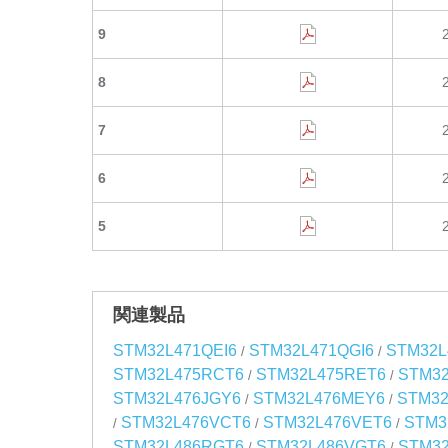
9
8
7
6
5
関連製品
STM32L471QEI6
STM32L471QGI6
STM32L
/
/
STM32L475RCT6
STM32L475RET6
STM3
/
/
STM32L476JGY6
STM32L476MEY6
STM3
/
/
STM32L476VCT6
STM32L476VET6
STM3
/
/
/
STM32L486RGT6
STM32L486VGT6
STM32
/
/