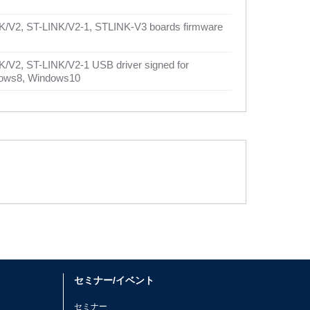
K/V2, ST-LINK/V2-1, STLINK-V3 boards firmware
/V2, ST-LINK/V2-1 USB driver signed for
ows8, Windows10
セミナー/イベント
セミナー