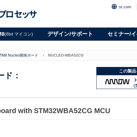
st.com
プロセッサ
M8
デザイン/サポート
セミナー/
(8bit マイコン)
 STM8 Nucleo開発ボード
NUCLEO-WBA52CG
この製品
発ボード：
 board with STM32WBA52CG MCU