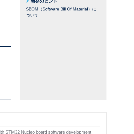
開発のヒント
SBOM（Software Bill Of Material）に
ついて
with STM32 Nucleo board software development