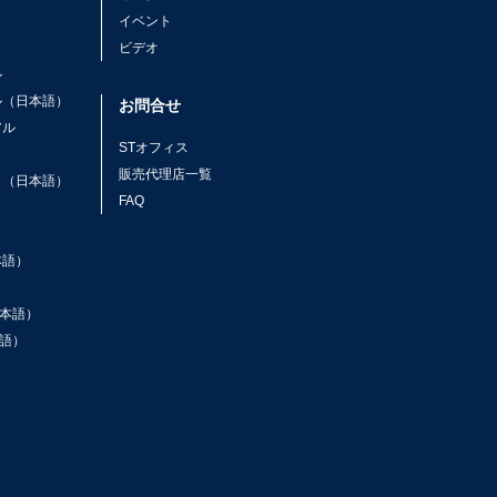
イベント
ビデオ
ル
ル（日本語）
お問合せ
アル
STオフィス
ト
販売代理店一覧
ト（日本語）
FAQ
本語）
本語）
語）
ン