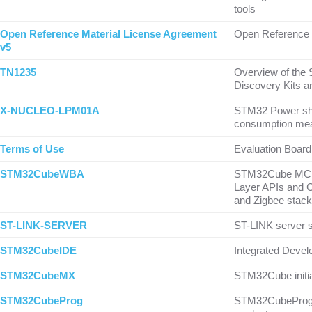
tools
Open Reference Material License Agreement
Open Reference 
v5
TN1235
Overview of the
Discovery Kits a
X-NUCLEO-LPM01A
STM32 Power shi
consumption me
Terms of Use
Evaluation Board
STM32CubeWBA
STM32Cube MCU 
Layer APIs and 
and Zigbee stack
ST-LINK-SERVER
ST-LINK server 
STM32CubeIDE
Integrated Deve
STM32CubeMX
STM32Cube initia
STM32CubeProg
STM32CubeProgr