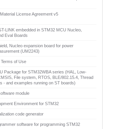
Material License Agreement v5
 ST-LINK embedded in STM32 MCU Nucleo,
nd Eval Boards
eld, Nucleo expansion board for power
asurement (UM2243)
 Terms of Use
Package for STM32WBA series (HAL, Low-
CMSIS, File system, RTOS, BLE/802.15.4, Thread
s - and examples running on ST boards)
software module
lopment Environment for STM32
lization code generator
ammer software for programming STM32