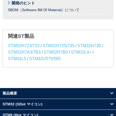
開発のヒント
SBOM（Software Bill Of Material）について
関連ST製品
/
/
/
STM32H723/733
STM32H725/735
STM32H730
/
/
/
STM32H7A3/7B3
STM32H7B0
STM32L4+
/
STM32L5
STM32U575/585
製品概要
STM32 (32bit マイコン)
STM8 (8bit マイコン)