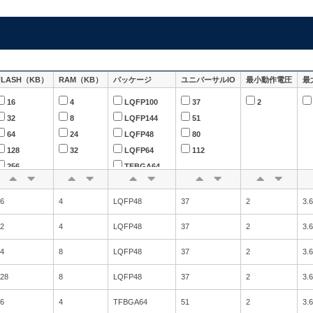
FLASH（KB）
RAM（KB）
パッケージ
ユニバーサルIO
最小動作電圧
最
16
4
LQFP100
37
2
32
8
LQFP144
51
64
24
LQFP48
80
128
32
LQFP64
112
256
TFBGA64
384
512
6
4
LQFP48
37
2
3.6
2
4
LQFP48
37
2
3.6
4
8
LQFP48
37
2
3.6
28
8
LQFP48
37
2
3.6
6
4
TFBGA64
51
2
3.6