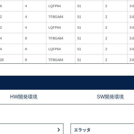
6
4
LQFP64
51
2
3.6
2
4
TFBGA64
51
2
3.6
2
4
LQFP64
51
2
3.6
4
8
TFBGA64
51
2
3.6
4
8
LQFP64
51
2
3.6
28
8
TFBGA64
51
2
3.6
28
8
LQFP64
51
2
3.6
56
24
LQFP64
51
2
3.6
84
32
LQFP64
51
2
3.6
HW開発環境
SW開発環境
12
32
LQFP64
51
2
3.6
4
8
LQFP100
80
2
3.6
28
8
LQFP100
80
2
3.6
エラッタ