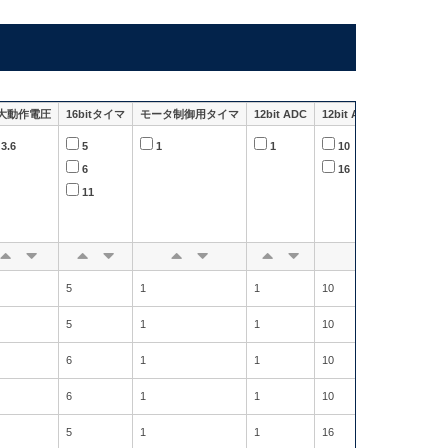
大動作電圧
16bitタイマ
モータ制御用タイマ
12bit ADC
12bit ADCチャネル数
3.6
5
1
1
10
6
16
11
5
1
1
10
5
1
1
10
6
1
1
10
6
1
1
10
5
1
1
16