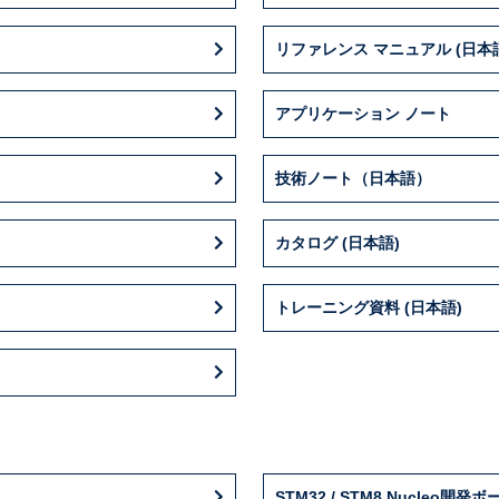
56
24
LQFP100
80
2
3.6
84
32
LQFP100
80
2
3.6
リファレンス マニュアル (日本
12
32
LQFP100
80
2
3.6
アプリケーション ノート
56
24
LQFP144
112
2
3.6
84
32
LQFP144
112
2
3.6
技術ノート（日本語）
12
32
LQFP144
112
2
3.6
カタログ (日本語)
トレーニング資料 (日本語)
STM32 / STM8 Nucleo開発ボ