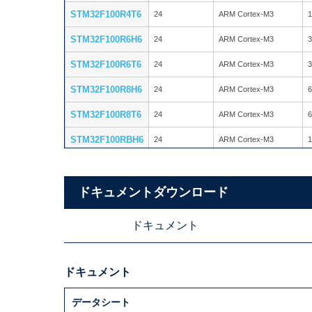
STM32F100R4T6
24
ARM Cortex-M3
1
STM32F100R6H6
24
ARM Cortex-M3
3
STM32F100R6T6
24
ARM Cortex-M3
3
STM32F100R8H6
24
ARM Cortex-M3
6
STM32F100R8T6
24
ARM Cortex-M3
6
STM32F100RBH6
24
ARM Cortex-M3
1
STM32F100RBT6
24
ARM Cortex-M3
1
STM32F100RCT6
ドキュメントダウンロード
24
ARM Cortex-M3
2
STM32F100RDT6
24
ARM Cortex-M3
3
ドキュメント
STM32F100RET6
24
ARM Cortex-M3
5
STM32F100V8T6
24
ARM Cortex-M3
6
ドキュメント
STM32F100VBT6
24
ARM Cortex-M3
1
データシート