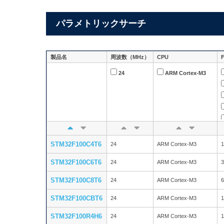
パラメトリックサーチ
製品名
周波数（MHz）
CPU
24
ARM Cortex-M3
STM32F100C4T6
24
ARM Cortex-M3
1
STM32F100C6T6
24
ARM Cortex-M3
3
STM32F100C8T6
24
ARM Cortex-M3
6
STM32F100CBT6
24
ARM Cortex-M3
1
STM32F100R4H6
24
ARM Cortex-M3
1