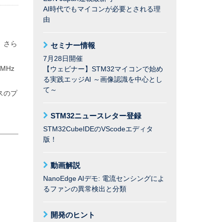
AI時代でもマイコンが必要とされる理
由
、さら
セミナー情報
7月28日開催
MHz
【ウェビナー】STM32マイコンで始め
る実践エッジAI ～画像認識を中心とし
て～
スのプ
STM32ニュースレター登録
STM32CubeIDEのVScodeエディタ
版！
動画解説
NanoEdge AIデモ: 電流センシングによ
るファンの異常検出と分類
開発のヒント