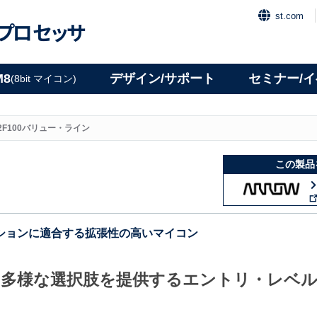
st.com
プロセッサ
M8
デザイン/サポート
セミナー/
(8bit マイコン)
32F100バリュー・ライン
この製品
ションに適合する拡張性の高いマイコン
多様な選択肢を提供するエントリ・レベ