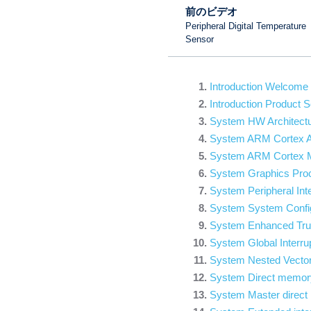
前のビデオ
Peripheral Digital Temperature
Sensor
Introduction Welcome
Introduction Product S
System HW Architec
System ARM Cortex 
System ARM Cortex
System Graphics Pro
System Peripheral Int
System System Confi
System Enhanced Trus
System Global Interru
System Nested Vectore
System Direct memor
System Master direc