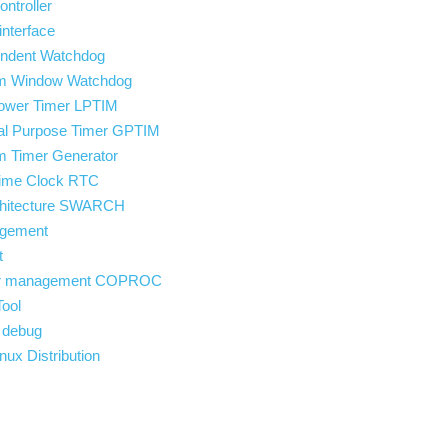
ntroller
nterface
dent Watchdog
 Window Watchdog
wer Timer LPTIM
 Purpose Timer GPTIM
Timer Generator
ime Clock RTC
rchitecture SWARCH
agement
t
or management COPROC
ool
 debug
x Distribution