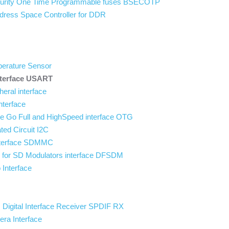
ecurity One Time Programmable fuses BSECOTP
dress Space Controller for DDR
mperature Sensor
nterface USART
heral interface
nterface
e Go Full and HighSpeed interface OTG
ated Circuit I2C
nterface SDMMC
ter for SD Modulators interface DFSDM
 Interface
s Digital Interface Receiver SPDIF RX
era Interface