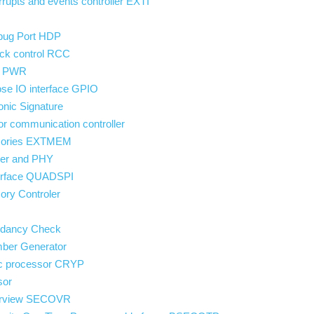
rupts and events controller EXTI
bug Port HDP
ck control RCC
l PWR
se IO interface GPIO
nic Signature
r communication controller
mories EXTMEM
er and PHY
erface QUADSPI
ry Controler
ndancy Check
ber Generator
ic processor CRYP
sor
verview SECOVR