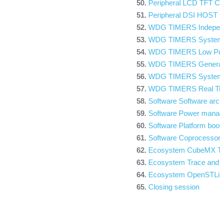
Peripheral LCD TFT Co
Peripheral DSI HOST i
WDG TIMERS Indepen
WDG TIMERS System
WDG TIMERS Low Po
WDG TIMERS General
WDG TIMERS System 
WDG TIMERS Real T
Software Software a
Software Power man
Software Platform boo
Software Coprocess
Ecosystem CubeMX T
Ecosystem Trace and
Ecosystem OpenSTLinu
Closing session