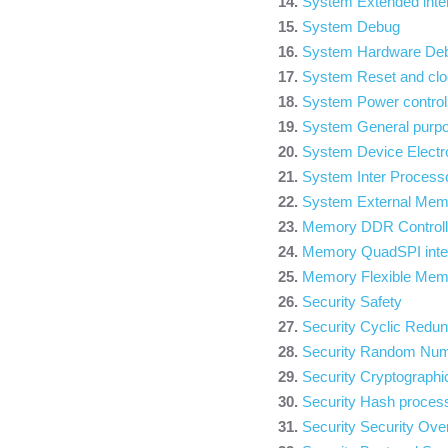
System Extended inter
System Debug
System Hardware De
System Reset and clo
System Power contro
System General purpo
System Device Electro
System Inter Processo
System External Me
Memory DDR Controll
Memory QuadSPI int
Memory Flexible Memo
Security Safety
Security Cyclic Redu
Security Random Num
Security Cryptograph
Security Hash proces
Security Security O