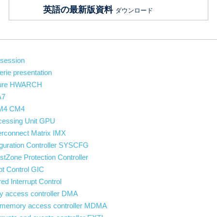
英語の最新版資料
ダウンロード
 session
erie presentation
ture HWARCH
A7
 M4 CM4
cessing Unit GPU
erconnect Matrix IMX
guration Controller SYSCFG
tZone Protection Controller
pt Control GIC
d Interrupt Control
y access controller DMA
t memory access controller MDMA