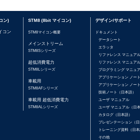
イコン)
STM8 (8bit マイコン)
デザイン/サポート
マイコン
STM8マイコン概要
ドキュメント
データシート
メインストリーム
エラッタ
ス
STM8Sシリーズ
リファレンス マニュア
超低消費電力
リファレンス マニュア
STM8Lシリーズ
プログラミング マニュ
アプリケーション ノー
車載用
アプリケーション ノー
STM8AFシリーズ
技術ノート（日本語）
車載用 超低消費電力
ユーザ マニュアル
STM8ALシリーズ
ユーザ マニュアル（日
カタログ（日本語）
プレゼンテーション（日
トレーニング資料（日本
その他