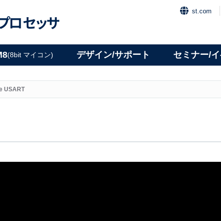
st.com
プロセッサ
M8
デザイン/サポート
セミナー/
(8bit マイコン)
ce USART