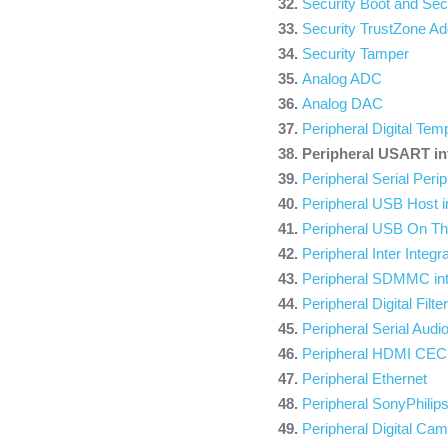
Security Boot and S
Security TrustZone Ad
Security Tamper
Analog ADC
Analog DAC
Peripheral Digital Te
Peripheral USART i
Peripheral Serial Perip
Peripheral USB Host i
Peripheral USB On Th
Peripheral Inter Integr
Peripheral SDMMC i
Peripheral Digital Fil
Peripheral Serial Audio
Peripheral HDMI CEC
Peripheral Ethernet
Peripheral SonyPhilip
Peripheral Digital Cam