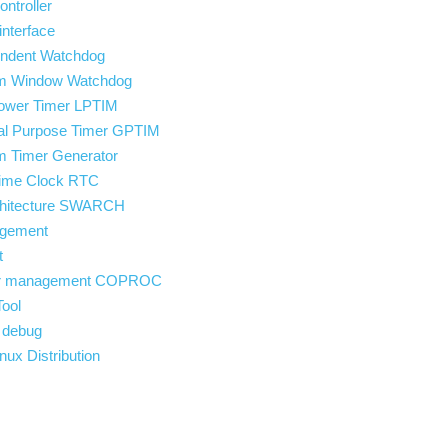
ntroller
nterface
dent Watchdog
 Window Watchdog
wer Timer LPTIM
 Purpose Timer GPTIM
Timer Generator
ime Clock RTC
rchitecture SWARCH
agement
t
or management COPROC
ool
 debug
x Distribution