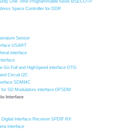
ecurity One Time Programmable fuses BSECOTP
dress Space Controller for DDR
mperature Sensor
terface USART
heral interface
nterface
e Go Full and HighSpeed interface OTG
ated Circuit I2C
nterface SDMMC
ter for SD Modulators interface DFSDM
io Interface
s Digital Interface Receiver SPDIF RX
era Interface