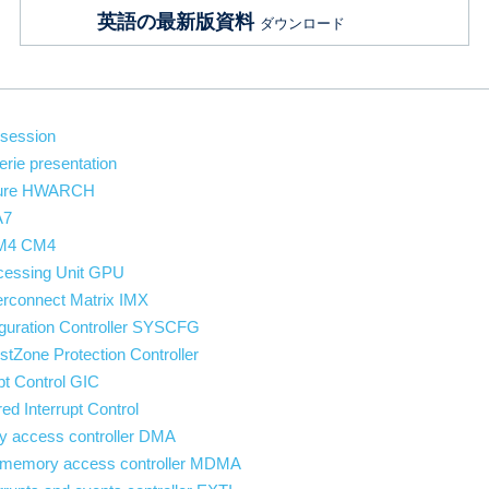
英語の最新版資料
ダウンロード
 session
erie presentation
ture HWARCH
A7
 M4 CM4
cessing Unit GPU
erconnect Matrix IMX
guration Controller SYSCFG
tZone Protection Controller
pt Control GIC
d Interrupt Control
y access controller DMA
t memory access controller MDMA