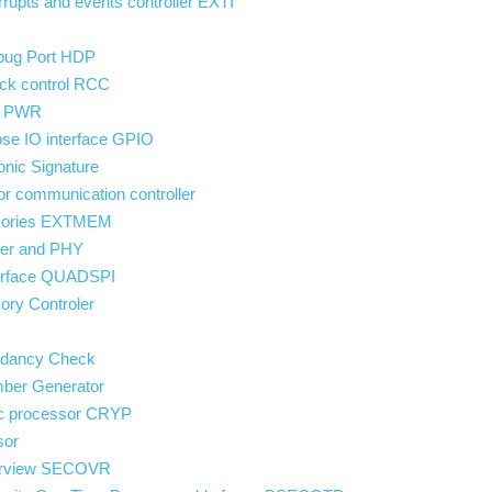
rupts and events controller EXTI
bug Port HDP
ck control RCC
l PWR
se IO interface GPIO
nic Signature
r communication controller
mories EXTMEM
er and PHY
erface QUADSPI
ry Controler
ndancy Check
ber Generator
ic processor CRYP
sor
verview SECOVR