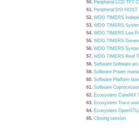
Peripheral LCD TFT Co
Peripheral DSI HOST i
WDG TIMERS Indepen
WDG TIMERS System
WDG TIMERS Low Po
WDG TIMERS General
WDG TIMERS System 
WDG TIMERS Real T
Software Software a
Software Power man
Software Platform boo
Software Coprocess
Ecosystem CubeMX T
Ecosystem Trace and
Ecosystem OpenSTLinu
Closing session