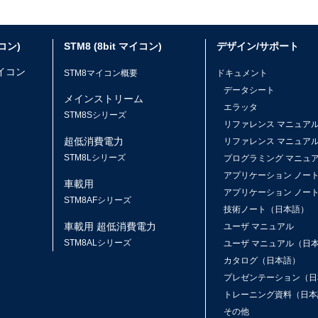
イコン)
STM8 (8bit マイコン)
デザイン/サポート
マイコン
STM8マイコン概要
ドキュメント
データシート
メインストリーム
エラッタ
ス
STM8Sシリーズ
リファレンス マニュア
超低消費電力
リファレンス マニュア
STM8Lシリーズ
プログラミング マニュ
アプリケーション ノー
車載用
アプリケーション ノー
STM8AFシリーズ
技術ノート（日本語）
車載用 超低消費電力
ユーザ マニュアル
STM8ALシリーズ
ユーザ マニュアル（日
カタログ（日本語）
プレゼンテーション（日
トレーニング資料（日本
その他