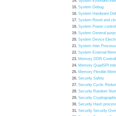
System Extended inter
System Debug
System Hardware De
System Reset and clo
System Power contro
System General purpo
System Device Electro
System Inter Processo
System External Me
Memory DDR Controll
Memory QuadSPI int
Memory Flexible Memo
Security Safety
Security Cyclic Redu
Security Random Num
Security Cryptograph
Security Hash proces
Security Security O