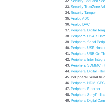
Security Boot and S
Security TrustZone Ad
Security Tamper
Analog ADC
Analog DAC
Peripheral Digital Te
Peripheral USART in
Peripheral Serial Perip
Peripheral USB Host i
Peripheral USB On Th
Peripheral Inter Integr
Peripheral SDMMC i
Peripheral Digital Fil
Peripheral Serial Aud
Peripheral HDMI CEC
Peripheral Ethernet
Peripheral SonyPhilip
Peripheral Digital Cam