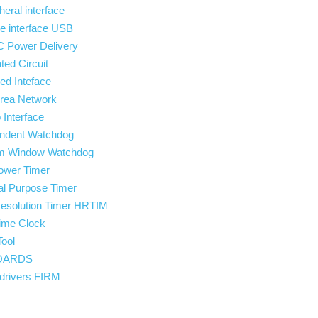
heral interface
e interface USB
C Power Delivery
ated Circuit
d Inteface
 Area Network
 Interface
dent Watchdog
 Window Watchdog
wer Timer
 Purpose Timer
solution Timer HRTIM
me Clock
ool
BOARDS
drivers FIRM