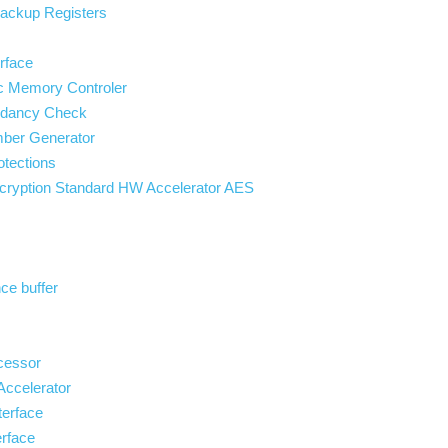
ackup Registers
rface
ic Memory Controler
ndancy Check
ber Generator
otections
cryption Standard HW Accelerator AES
ce buffer
cessor
 Accelerator
terface
erface