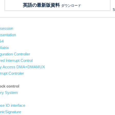
英語の最新版資料
ダウンロード
S
 session
esentation
G4
Matrix
ration Controller
d Interrupt Control
ory Access DMA+DMAMUX
rupt Controler
ock control
ery System
se IO interface
nicSignature