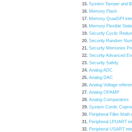
System Tamper and B
Memory Flash
Memory QuadSPI inte
Memory Flexible Stat
Security Cyclic Redu
Security Random Num
Security Memories Pr
Security Advanced En
Security Safety
Analog ADC
Analog DAC
Analog Voltage referen
Analog OPAMP
Analog Comparators
System Cordic Copro
Peripheral Filter Math
Peripheral LPUART in
Peripheral USART int