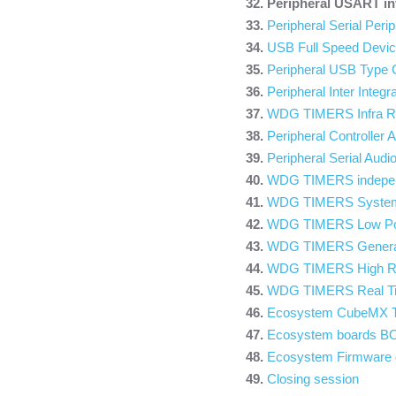
Peripheral USART in
Peripheral Serial Perip
USB Full Speed Devic
Peripheral USB Type 
Peripheral Inter Integr
WDG TIMERS Infra Re
Peripheral Controller
Peripheral Serial Audio
WDG TIMERS indepen
WDG TIMERS System
WDG TIMERS Low Po
WDG TIMERS General
WDG TIMERS High Re
WDG TIMERS Real Ti
Ecosystem CubeMX T
Ecosystem boards 
Ecosystem Firmware 
Closing session