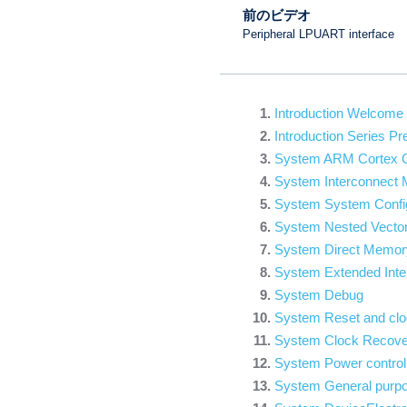
前のビデオ
Peripheral LPUART interface
Introduction Welcome
Introduction Series Pr
System ARM Cortex 
System Interconnect 
System System Configu
System Nested Vectore
System Direct Mem
System Extended Inter
System Debug
System Reset and clo
System Clock Recov
System Power control
System General purpo