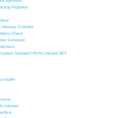
nicSignature
ackup Registers
rface
ic Memory Controler
ndancy Check
ber Generator
otections
cryption Standard HW Accelerator AES
ce buffer
cessor
 Accelerator
terface