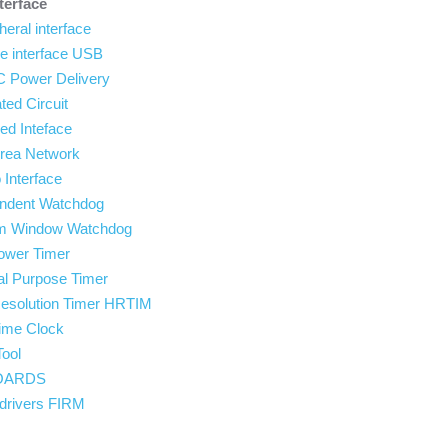
terface
heral interface
e interface USB
C Power Delivery
ated Circuit
d Inteface
 Area Network
 Interface
dent Watchdog
 Window Watchdog
wer Timer
 Purpose Timer
solution Timer HRTIM
me Clock
ool
BOARDS
drivers FIRM