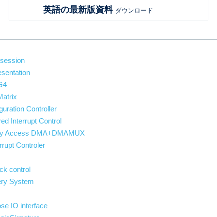
英語の最新版資料
ダウンロード
 session
esentation
G4
Matrix
ration Controller
d Interrupt Control
ory Access DMA+DMAMUX
rupt Controler
ck control
ery System
se IO interface