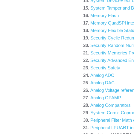
System DeviceElectro
System Tamper and B
Memory Flash
Memory QuadSPI inte
Memory Flexible Stat
Security Cyclic Redu
Security Random Num
Security Memories Pr
Security Advanced En
Security Safety
Analog ADC
Analog DAC
Analog Voltage referen
Analog OPAMP
Analog Comparators
System Cordic Copro
Peripheral Filter Math
Peripheral LPUART in